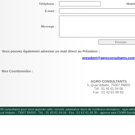
Téléphone :
Mobil
E-mail :
Message :
Vous pouvez également adresser un mail direct au Président :
president@agroconsultants.com
Nos Coordonnées :
AGRO CONSULTANTS
5, Quai Voltaire, 75007 PARIS
Tél : 01 45 61 04 06
Fax : 01 42 61 48 50.
100 consultants
pour vous apporter
aide, conseil, assistance
dans
de nombreux domaines
:
agro-alime
uai Voltaire - 75007 PARIS - Tél. : 01 45 61 04 06 - Fax : 01 42 61 48 50 -
agence web
CVMH Soluti